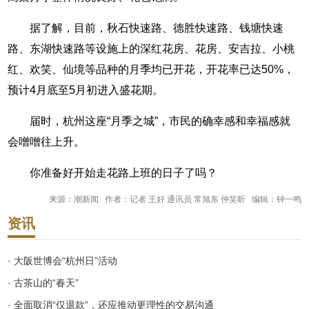
据了解，目前，秋石快速路、德胜快速路、钱塘快速
路、东湖快速路等设施上的深红花房、花房、安吉拉、小桃
红、欢笑、仙境等品种的月季均已开花，开花率已达50%，
预计4月底至5月初进入盛花期。
届时，杭州这座“月季之城”，市民的确幸感和幸福感就
会噌噌往上升。
你准备好开始走花路上班的日子了吗？
来源：潮新闻 作者：记者 王好 通讯员 常旭东 仲笑昕 编辑：钟一鸣
资讯
· 大阪世博会“杭州日”活动
· 古茶山的“春天”
· 全面取消“仅退款”，还应推动更理性的交易沟通