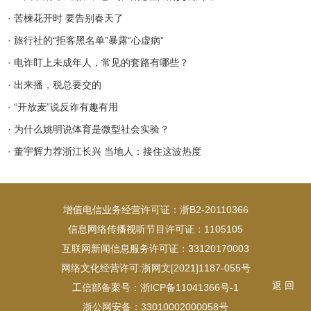
· 苦楝花开时 要告别春天了
· 旅行社的“拒客黑名单”暴露“心虚病”
· 电诈盯上未成年人，常见的套路有哪些？
· 出来播，税总要交的
· “开放麦”说反诈有趣有用
· 为什么姚明说体育是微型社会实验？
· 董宇辉力荐浙江长兴 当地人：接住这波热度
增值电信业务经营许可证：浙B2-20110366
信息网络传播视听节目许可证：1105105
互联网新闻信息服务许可证：33120170003
网络文化经营许可:浙网文[2021]1187-055号
返 回
工信部备案号：浙ICP备11041366号-1
浙公网安备：33010002000058号