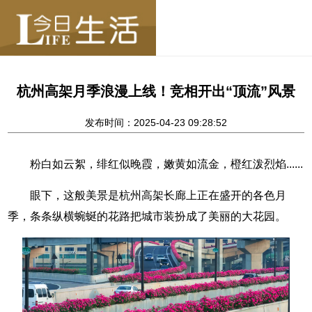
杭州高架月季浪漫上线！竞相开出“顶流”风景
发布时间：2025-04-23 09:28:52
粉白如云絮，绯红似晚霞，嫩黄如流金，橙红泼烈焰......
眼下，这般美景是杭州高架长廊上正在盛开的各色月
季，条条纵横蜿蜒的花路把城市装扮成了美丽的大花园。