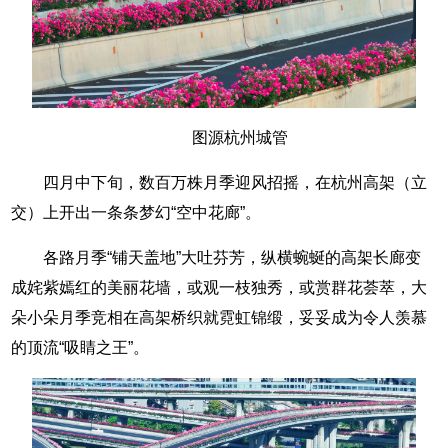
图源杭州城管
四月中下旬，数百万株月季迎风招摇，在杭州高架（立
交）上开出一条条梦幻“空中花廊”。
各路月季“铺天盖地”大吐芬芳，纵横蜿蜒的高架长廊变
成姹紫嫣红的美丽花墙，或观一枝独秀，或赏群花荟萃，大
朵小朵月季竞相在高架桥织就霓虹锦缎，妥妥成为令人羡慕
的顶流“吸睛之王”。