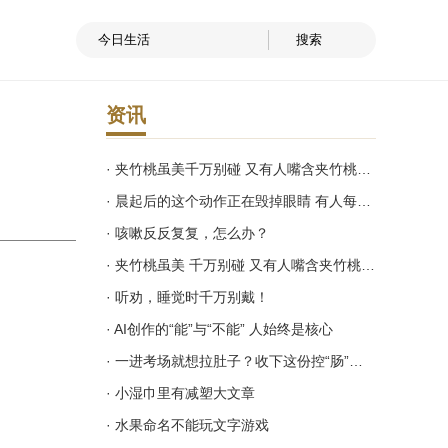
资讯
· 夹竹桃虽美千万别碰 又有人嘴含夹竹桃中毒
· 晨起后的这个动作正在毁掉眼睛 有人每天都在做
· 咳嗽反反复复，怎么办？
· 夹竹桃虽美 千万别碰 又有人嘴含夹竹桃拍照中毒
· 听劝，睡觉时千万别戴！
· AI创作的“能”与“不能” 人始终是核心
· 一进考场就想拉肚子？收下这份控“肠”秘籍
· 小湿巾里有减塑大文章
· 水果命名不能玩文字游戏