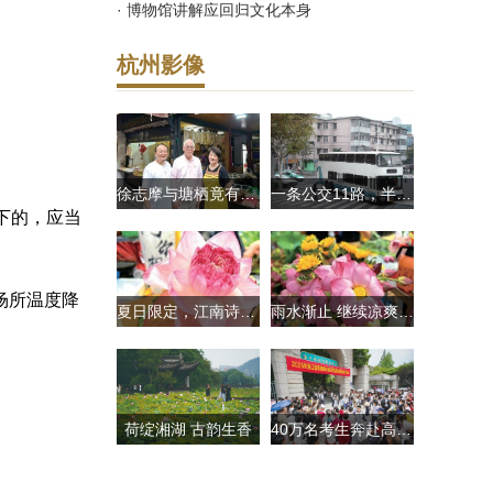
· 博物馆讲解应回归文化本身
杭州影像
徐志摩与塘栖竟有这段渊源
一条公交11路，半部杭州城市发展史 今年这条公交线70岁了！
下的，应当
场所温度降
夏日限定，江南诗意 大马弄荷花早市开张
雨水渐止 继续凉爽 杭州今天早晚有些冷 出门带件薄外套
荷绽湘湖 古韵生香
40万名考生奔赴高考考场 送考护考处处暖人心 愿考生们“忙有所获，种有所得”