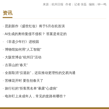
来源：杭州日报 作者：记者 张磊 编辑：钟一鸣
资讯
· 昆剧新作《盛世红妆》将于5月在杭首演
· AI生成的奥特曼侵不侵权？ 答案是肯定的
· 《非遗少年行》进校园
· 博物馆如何用“人工智能”
· 大阪世博会“杭州日”活动
· 古茶山的“春天”
· 全面取消“仅退款”，还应推动更理性的交易沟通
· 苦楝花开时 要告别春天了
· 旅行社的“拒客黑名单”暴露“心虚病”
· 电诈盯上未成年人，常见的套路有哪些？