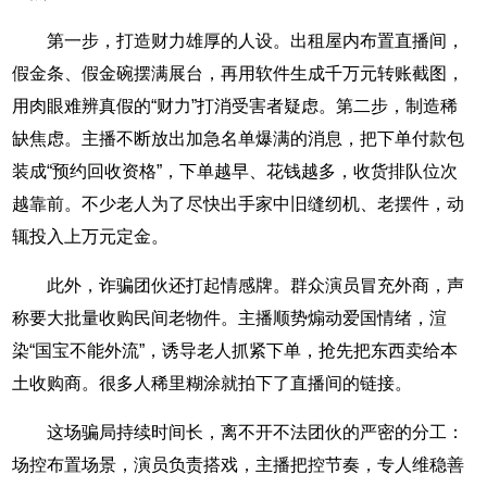
第一步，打造财力雄厚的人设。出租屋内布置直播间，
假金条、假金碗摆满展台，再用软件生成千万元转账截图，
用肉眼难辨真假的“财力”打消受害者疑虑。第二步，制造稀
缺焦虑。主播不断放出加急名单爆满的消息，把下单付款包
装成“预约回收资格”，下单越早、花钱越多，收货排队位次
越靠前。不少老人为了尽快出手家中旧缝纫机、老摆件，动
辄投入上万元定金。
此外，诈骗团伙还打起情感牌。群众演员冒充外商，声
称要大批量收购民间老物件。主播顺势煽动爱国情绪，渲
染“国宝不能外流”，诱导老人抓紧下单，抢先把东西卖给本
土收购商。很多人稀里糊涂就拍下了直播间的链接。
这场骗局持续时间长，离不开不法团伙的严密的分工：
场控布置场景，演员负责搭戏，主播把控节奏，专人维稳善