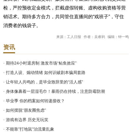
检，严控预收定金模式，拦截虚假转账、虚构收购资格等营
销话术。期待多方合力，共同管住直播间的“戏班子”，守住
消费者的钱袋子。
来源：工人日报 作者：吴睿鸫 编辑：钟一鸣
资讯
· 期待24小时退房制 激发市场“鲇鱼效应”
· 打造人设、煽动情绪 如何识破剧本骗局套路
· 让年轻人共鸣的，是毕业致辞里的“活人感”
· 身体像裹着一层湿毛巾！暴雨仍在持续，注意防霉防潮
· 毕业季 你的档案如何转递接收？
· 如何摆脱“朋友圈焦虑”
· 游戏有边界 历史无玩笑
· 不能靠"打地鼠"治流量乱象