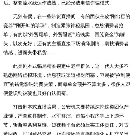
后。整套流水线运作成熟，已经形成电信诈骗模式。
无独有偶，在一些带货直播间，有的团伙主攻“刚出窑的
瓷器”“刚开蚌的珍珠”，制造紧张神秘氛围，忽悠消费者抢
单；有的以“外贸尾单、外贸退货”“赔钱卖、回笼资金”为噱
头，以次充好；还有的主播直接下场演绎剧情，裹挟消费者
情感，进而夹带私货……
此类剧本式骗局精准锁定中老年群体，这一代人大多不
熟悉网络虚拟环境，信息获取渠道相对闭塞，容易被“捡到便
宜”的错觉影响消费决策，而每单金额并不算太多，很多人即
便意识到被骗也只好自认倒霉。
打击剧本式直播骗局，公安机关要持续深挖这类团伙产
业链，严查道具制作、水军群演、虚假小程序等上下游环
节，斩断整条利益链。短视频平台必须压实主体责任，对古
董回收、民间藏品交易、贩卖情怀等直播间强化人机交叉巡