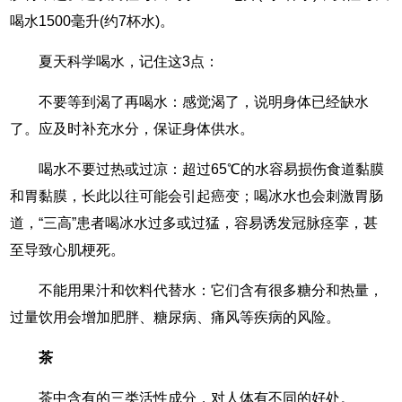
喝水1500毫升(约7杯水)。
夏天科学喝水，记住这3点：
不要等到渴了再喝水：感觉渴了，说明身体已经缺水
了。应及时补充水分，保证身体供水。
喝水不要过热或过凉：超过65℃的水容易损伤食道黏膜
和胃黏膜，长此以往可能会引起癌变；喝冰水也会刺激胃肠
道，“三高”患者喝冰水过多或过猛，容易诱发冠脉痉挛，甚
至导致心肌梗死。
不能用果汁和饮料代替水：它们含有很多糖分和热量，
过量饮用会增加肥胖、糖尿病、痛风等疾病的风险。
茶
茶中含有的三类活性成分，对人体有不同的好处。