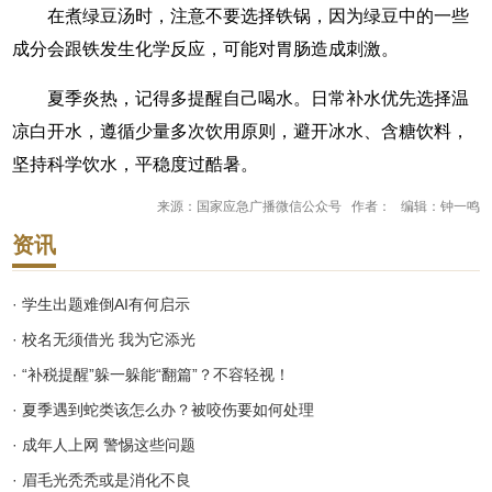
在煮绿豆汤时，注意不要选择铁锅，因为绿豆中的一些
成分会跟铁发生化学反应，可能对胃肠造成刺激。
夏季炎热，记得多提醒自己喝水。日常补水优先选择温
凉白开水，遵循少量多次饮用原则，避开冰水、含糖饮料，
坚持科学饮水，平稳度过酷暑。
来源：国家应急广播微信公众号 作者： 编辑：钟一鸣
资讯
· 学生出题难倒AI有何启示
· 校名无须借光 我为它添光
· “补税提醒”躲一躲能“翻篇”？不容轻视！
· 夏季遇到蛇类该怎么办？被咬伤要如何处理
· 成年人上网 警惕这些问题
· 眉毛光秃秃或是消化不良