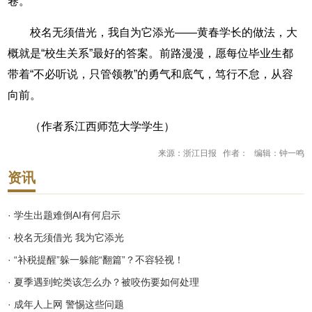
卷。
校名无须借光，我自为它添光——黄春学长的做法，大
概就是“校生关系”最好的答案。前路漫漫，愿每位毕业生都
带着“不必听说，只管领教”的勇气和底气，笃行不怠，从容
向前。
（作者系江西师范大学学生）
来源：浙江日报 作者： 编辑：钟一鸣
资讯
· 学生出题难倒AI有何启示
· 校名无须借光 我为它添光
· “补税提醒”躲一躲能“翻篇”？不容轻视！
· 夏季遇到蛇类该怎么办？被咬伤要如何处理
· 成年人上网 警惕这些问题