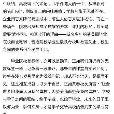
生联结。高校留下的印记，几乎伴随人的一生。从求职时
的“敲门砖”，到饭桌上的闲聊寒暄，学校的影子无处不在。
企业用它来降低筛选成本，陌生人借它来破冰搭话。而在一
些场合，院校出身却成了炫耀的资本、评判的标尺，甚至是
需要“遮掩”的、相互攻讦的理由——成名多年的演员因毕业
院校而被嘲讽，普通院校毕业生谈及母校时欲言又止，校生
之间的关系何至发展于此。
毕业院校是标签，亦可以是勋章。正如我们所拥有的无
数标签一样，记录着一段来路。那些年的课堂与实践经历，
终将在漫长岁月里化为浅浅印记，却从不会消失。是视而不
见、还是相互成就，取决于自己。正如黄春校友所言：“让全
世界因我而认识我的母校，因赞美我而赞美我的母校”。学校
与学子之间的联结，终于毕业，也始于毕业。未来的日子里
以何为业、以何立身，才是学子交给高校的最真实的毕业答