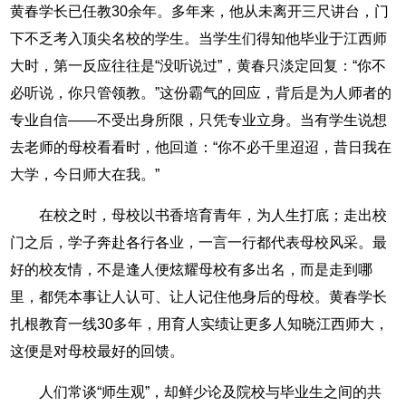
黄春学长已任教30余年。多年来，他从未离开三尺讲台，门
下不乏考入顶尖名校的学生。当学生们得知他毕业于江西师
大时，第一反应往往是“没听说过”，黄春只淡定回复：“你不
必听说，你只管领教。”这份霸气的回应，背后是为人师者的
专业自信——不受出身所限，只凭专业立身。当有学生说想
去老师的母校看看时，他回道：“你不必千里迢迢，昔日我在
大学，今日师大在我。”
在校之时，母校以书香培育青年，为人生打底；走出校
门之后，学子奔赴各行各业，一言一行都代表母校风采。最
好的校友情，不是逢人便炫耀母校有多出名，而是走到哪
里，都凭本事让人认可、让人记住他身后的母校。黄春学长
扎根教育一线30多年，用育人实绩让更多人知晓江西师大，
这便是对母校最好的回馈。
人们常谈“师生观”，却鲜少论及院校与毕业生之间的共