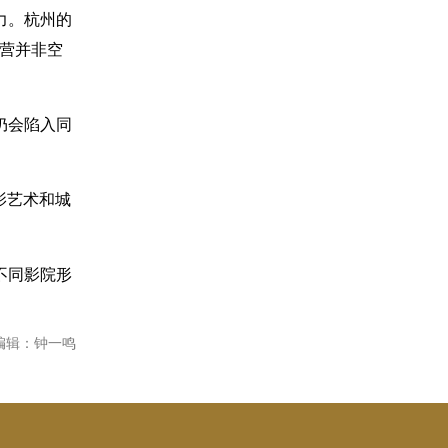
力。杭州的
经营并非空
仍会陷入同
影艺术和城
不同影院形
编辑：钟一鸣