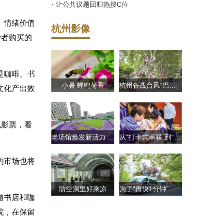
· 让公共议题回归热搜C位
、情绪价值
杭州影像
费者购买的
是咖啡、书
小暑 蝉鸣荷香
杭州备战台风“巴威”加固树木、水库泄洪、景区关闭
文化产出效
电影票，看
老场馆焕发新活力 杭州人的“巴黎奥运紫”跑道来了
从“打卡式串联”到“垂直深耕” 杭州的研学消费，越来越“精准”
的市场也将
防空洞里好乘凉
为了“再快1分钟” 杭州修订条例硬磕到底
题书店和咖
院，在保留