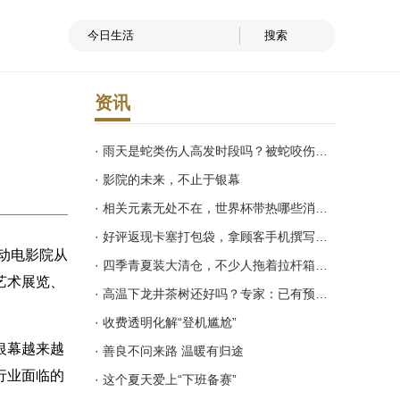
资讯
· 雨天是蛇类伤人高发时段吗？被蛇咬伤这样做
· 影院的未来，不止于银幕
· 相关元素无处不在，世界杯带热哪些消费？
· 好评返现卡塞打包袋，拿顾客手机撰写好评 专家：涉嫌违法
动电影院从
· 四季青夏装大清仓，不少人拖着拉杆箱来淘货
艺术展览、
· 高温下龙井茶树还好吗？专家：已有预防措施
· 收费透明化解“登机尴尬”
银幕越来越
· 善良不问来路 温暖有归途
行业面临的
· 这个夏天爱上“下班备赛”