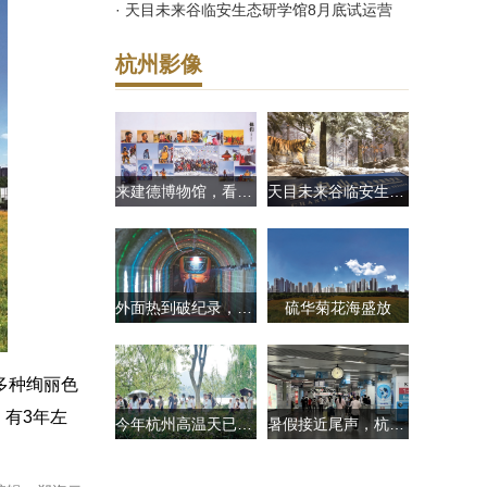
· 天目未来谷临安生态研学馆8月底试运营
杭州影像
来建德博物馆，看一场“有高度”的展览
天目未来谷临安生态研学馆8月底试运营
外面热到破纪录，这里只有24℃！杭州吴山脚下藏着一座地下城
硫华菊花海盛放
多种绚丽色
，有3年左
今年杭州高温天已达40天 晴热天气还将继续
暑假接近尾声，杭州地铁客流多了，丢东西的也多，最常丢的是什么？