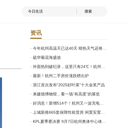
资讯
· 今年杭州高温天已达40天 晴热天气还将继续
· 硫华菊花海盛放
· 外面热到破纪录，这里只有24℃！杭州吴山脚下藏着一座地下城
· 最新！杭州二手房价涨跌榜出炉
· 浙江首次发布“2025好叶菜”十大金奖产品
· 来建德博物馆，看一场“有高度”的展览
· 好消息！新增514个！杭州又一波充电点位来了
· 上城新推665套保障性租赁房 闲置安置房转换
· KPL夏季赛决赛 9月7日杭州奥体中心体育馆开战