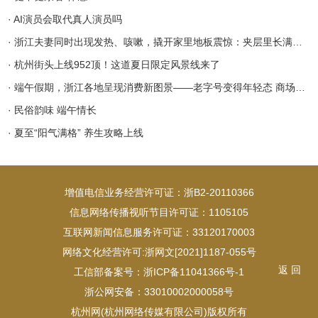
· AI演员会取代真人演员吗
· 浙江夫妻同时出现发热、咳嗽，撬开家里地板震惊：夹层里长满厚厚一层霉菌，医生：可直接入侵肺部，严重时导致呼吸衰竭
· 杭州街头上线952顶！这道夏日限定风景线来了
· 端午假期，浙江各地呈现消费新图景——老字号变得年轻态 商场里玩出沉浸感
· 民俗韵味 端午情长
· 夏至“阳气满格” 养生攻略上线
增值电信业务经营许可证：浙B2-20110366
信息网络传播视听节目许可证：1105105
互联网新闻信息服务许可证：33120170003
网络文化经营许可:浙网文[2021]1187-055号
返 回
工信部备案号：浙ICP备11041366号-1
浙公网安备：33010002000058号
杭州网(杭州网络传媒有限公司)版权所有