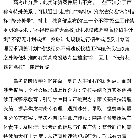
高考出分后，此类诈骗案件层出不穷。一些不法分子声
称有特殊关系，可以通过“走后门”“搞特殊”的办法实现“内部指
标”“降分补录”。对此，教育部发布的“三十个不得”招生工作禁
令明确要求，“不得擅自扩大高校招生规模或调整高校招生计
划”“不得无计划或擅自突破计划规模进行招生或违反计划管
理要求调整计划”“省级招办不得违反投档工作程序或在政策
之外降低标准向有关高校投放考生档案”等，因此，“低分花
钱进名校”一律是诈骗。
高考是阶段学习的终点，更是人生征程的新起点。面对
涉考骗局，全社会应形成反诈合力：学校要结合真实案例持
续开展警示教育，引导学生树立正确观念；家长要保持清醒
头脑，摒弃焦虑与侥幸心理，遇到涉分、录取、缴费等问题
务必多方核实，坚决不向陌生账户转账；网络平台要压实主
体责任，及时清理涉考虚假信息与诈骗广告；监管部门则需
持续加大打击力度，从严查处违法犯罪行为，形成有力震