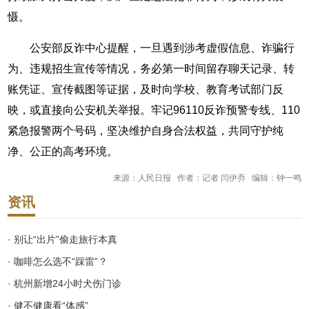
慑。
公安部反诈中心提醒，一旦遇到涉考虚假信息、诈骗行
为、违规招生宣传等情况，务必第一时间留存聊天记录、转
账凭证、宣传截图等证据，及时向学校、教育考试部门反
映，或直接向公安机关举报。牢记96110反诈预警专线、110
紧急报警两个号码，坚决维护自身合法权益，共同守护纯
净、公正的高考环境。
来源：人民日报 作者：记者 闫伊乔 编辑：钟一鸣
资讯
· 别让“出片”偷走旅行本真
· 咖啡怎么选不“踩雷”？
· 杭州新增24小时犬伤门诊
· 健不健康看“体感”