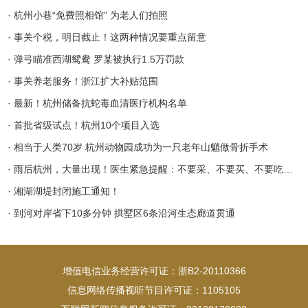
· 杭州小巷“免费照相馆” 为老人们拍照
· 事关个税，明日截止！这两种情况要重点留意
· 弹弓瞄准西湖鸳鸯 罗某被执行1.5万罚款
· 事关养老服务！浙江扩大补贴范围
· 最新！杭州储备抗蛇毒血清医疗机构名单
· 首批省级试点！杭州10个项目入选
· 相当于人类70岁 杭州动物园成功为一只老年山魈做骨折手术
· 雨后杭州，大量出现！医生紧急提醒：不要采、不要买、不要吃，严重可能致命！
· 湘湖湖堤封闭施工通知！
· 到河对岸省下10多分钟 拱墅区6条沿河生态廊道贯通
增值电信业务经营许可证：浙B2-20110366
信息网络传播视听节目许可证：1105105