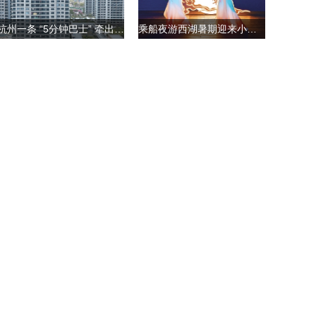
杭州一条 “5分钟巴士” 牵出的板块进化史
乘船夜游西湖暑期迎来小高峰