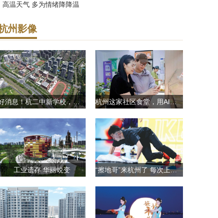
· 高温天气 多为情绪降降温
杭州影像
好消息！杭二中新学校，计划9月投用！
杭州这家社区食堂，用AI设计控糖餐，帮街坊瘦了5000斤！老板娘喜提一卡车奖励
工业遗存 华丽蜕变
“擦地哥”来杭州了 每次上场6秒引起全场欢呼