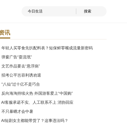
资讯
· 年轻人买零食先扒配料表？短保鲜零嘴成流量新密码
· 弹窗广告“耍流氓”
· 文艺作品要去“悬浮病”
· 招考公平岂容利诱劝退
· "八仙"过十亿不是巧合
· 反向海淘持续火热 外国游客爱上“中国购”
· AI客服承诺不实、人工联系不上 消协回应
· 不只暴晒才会中暑
· AI短剧女主都能带货了？这事违法吗？