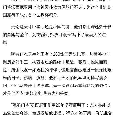
门将沃西尼亚用七次神级扑救力保球门不失，为这个非洲岛
国赢得了队史首个世界杯积分。
无论是天才巨星，还是小国门将，他们都用跨越数十载
的奔跑与坚守，为“热爱可抵岁月漫长”写下了最动人的注
脚。
哪有什么天生的王者？200场国家队比赛，从替补少年
到历史射手王，梅西走过的路绝非坦途。赛后，他掩面而
泣，感谢队友一如既往的陪伴，也坦言自己走过一段无比艰
难的日子。伤病、质疑、低谷，天才的剧本里同样写满坎
坷，但他从未停止过尝试。每一次跌倒后重新站起的倔强，
才是他回应“廉颇老矣”最有力的答案。
“流浪门将”沃西尼亚则用20年坚守证明了：凡人亦能以
热爱创造奇迹。命运没给他捷径，25岁才签下第一份职业合