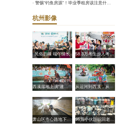
· 警惕“钓鱼房源”！毕业季租房该注意什么？
杭州影像
民俗韵味 端午情长
58.3万考生步入考场 浙江省中考昨日开考
西溪湿地上演“速度与激情” 360余条龙舟竞渡争流
从运河到西溪，从竞渡到家宴 杭州端午的澎湃与温情
萧山区市心路地下通道坡道太陡雨天频频摔人
95后小伙辞职回老家创业 做“杭州版变形金刚”