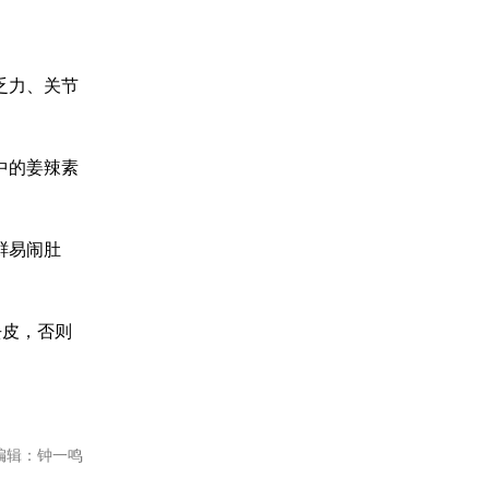
乏力、关节
中的姜辣素
鲜易闹肚
去皮，否则
编辑：钟一鸣