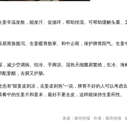
生姜辛温发散，能发汗、促循环，帮助排湿。可帮助缓解头重、
容易胃胀腹泻。生姜暖胃散寒、和中止呕，保护脾胃阳气。生姜
湿，减少空调病、怕冷、手脚凉。湿热天细菌易繁殖，生冷、海
鲜配姜醋，去腥又护肠。
也有“留姜皮则凉，去姜皮则热”一说，脾胃不好的人可以考虑
菜肴中的生姜片和姜末，最好不要去皮，这样能保持生姜药性。
来源：都市快报 作者：都市快报 