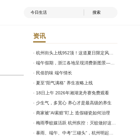
资讯
· 杭州街头上线952顶！这道夏日限定风景线来了
· 端午假期，浙江各地呈现消费新图景——老字号变得年轻态 商场里玩出沉浸感
· 民俗韵味 端午情长
· 夏至“阳气满格” 养生攻略上线
· 18日上午 2026年湘湖龙舟赛免费观看
· 少生气，多宽心 养心才是最高级的养生
· 商家被“AI索赔”盯上 造假碰瓷如何治理
· 梅雨季蚊媒活跃 杭州疾控：灭蚊做好这些事
· 暴雨、端午、中考“三碰头”，杭州明起降雨持续8天